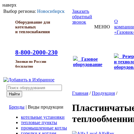
наверх
Выбор региона:
Новосибирск
Заказать
обратный
О
звонок
Оборудование для
МЕНЮ
компани
котельных
и теплоснабжения
«Газовик
8-800-2000-230
Резе
Газовое
и технол
Звонки по России
оборудование
бесплатно
оборудов
Главная
/
Продукция
/
Пластинчаты
Бренды
|
Виды продукции
теплообменни
котельные установки
тепловые пункты
промышленные котлы
горелки к котлам