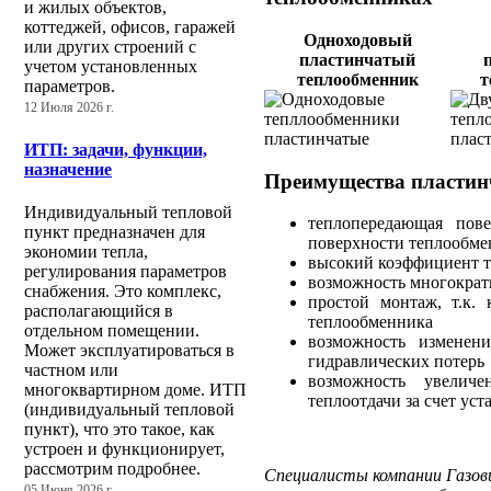
и жилых объектов,
коттеджей, офисов, гаражей
Одноходовый
или других строений с
пластинчатый
учетом установленных
теплообменник
т
параметров.
12 Июля 2026 г.
ИТП: задачи, функции,
назначение
Преимущества пластин
Индивидуальный тепловой
теплопередающая пове
пункт предназначен для
поверхности теплообме
экономии тепла,
высокий коэффициент т
регулирования параметров
возможность многократ
снабжения. Это комплекс,
простой монтаж, т.к.
располагающийся в
теплообменника
отдельном помещении.
возможность изменен
Может эксплуатироваться в
гидравлических потерь
частном или
возможность увеличе
многоквартирном доме. ИТП
теплоотдачи за счет ус
(индивидуальный тепловой
пункт), что это такое, как
устроен и функционирует,
рассмотрим подробнее.
Специалисты компании Газов
05 Июня 2026 г.