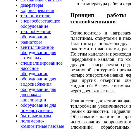
температура рабочих сре
деаэраторы
водонагреватели
Принцип работы
теплоносители
теплообменников
энергосберегающее
оборудование
теплообменное
Теплоноситель и нагревае
оборудование
пластинам, стянутыми в пак
радиаторы
Пластины расположены друг 
вентиляционное
пакетами с пластинами, рас
оборудование для
По этим каналам и происходи
котельных
чередование каналов, по ко
специализированное
другую - нагреваемая среда
насосное
резиновой контурной прокла
оборудование
четыре отверстия-канавки: че
оборудование для
два других отверстия об
водоснабжения
жидкостей. В случае возмож
оборудование для
через дренажные пазы.
дренажа и
канализации
Извилистое движение жидкос
оборудование для
теплообмена увеличивается з
пожаротушения
разных жидкостей. Гидравли
бытовые котлы
Образование накипи в про
полимерно-
использования коррозионно
композитные газовые
алюминий), обработанны