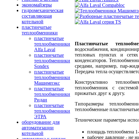
экономайзеры
гидромеханическая
составляющая
котельной
пластинчатые
теплообменники
пластинчатые
Пластинчатые теплообме
теплообменники
водоснабжения, кондиционир
Alfa Laval
тепловых пунктах и сетях
пластинчатые
конденсаторов. Теплообменн
теплообменники
средами, например, пар-жидко
Sondex
Передача тепла осуществляетс
пластинчатые
теплообменники
Конструктивно теплообм
Машимпэкс
теплообменник с системо
пластинчатые
прижатых друг к другу.
теплообменники
Ридан
Типоразмеры теплообмен
пластинчатые
теплообменные пластинчатые
теплообменники
ЭТРА
Технические параметры испо
оборудование для
автоматизации
площадь теплообмена 1
котельной
рабочее давление - не 
автоматика к котлам