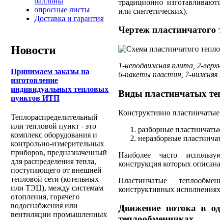
баллоны
традиционно изготавливаютс
опросные листы
или синтетических).
Доставка и гарантия
Чертеж пластинчатого
Новости
1-неподвижная плита, 2-верх
Принимаем заказы на
6-пакеты пластин, 7-нижняя
изготовление
индивидуальных тепловых
Виды пластинчатых те
пунктов ИТП
Конструктивно пластинчатые
Теплораспределительный
или тепловой пункт - это
разборные пластинчаты
комплекс оборудования и
неразборные пластинча
контрольно-измерительных
приборов, предназначенный
Наиболее часто использу
для распределения тепла,
конструкция которых описан
поступающего от внешней
тепловой сети (котельных
Пластинчатые теплообме
или ТЭЦ), между системам
конструктивных исполнениях:
отопления, горячего
водоснабжения или
Движение потока в од
вентиляции промышленных
теплообменниках