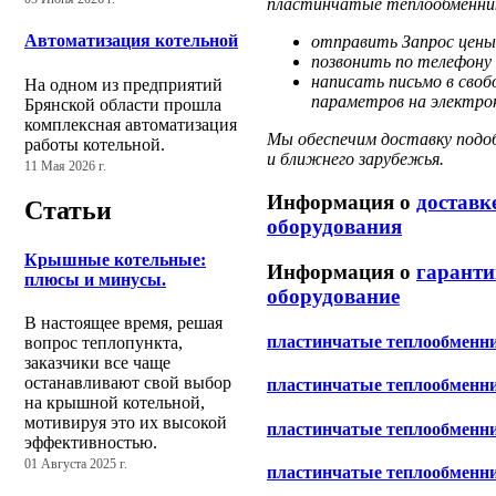
пластинчатые теплообменник
Автоматизация котельной
отправить Запрос цены
позвонить по телефону 
написать письмо в своб
На одном из предприятий
параметров на электрон
Брянской области прошла
комплексная автоматизация
Мы обеспечим доставку подоб
работы котельной.
и ближнего зарубежья.
11 Мая 2026 г.
Информация о
доставк
Статьи
оборудования
Крышные котельные:
Информация о
гаранти
плюсы и минусы.
оборудование
В настоящее время, решая
пластинчатые теплообменни
вопрос теплопункта,
заказчики все чаще
останавливают свой выбор
пластинчатые теплообменн
на крышной котельной,
мотивируя это их высокой
пластинчатые теплообмен
эффективностью.
01 Августа 2025 г.
пластинчатые теплообменн