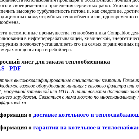
кого и своевременного проведения сервисных работ. Уникальна
спечить высокую турбулентность потока и, как следствие, дости
радиционных кожухотрубных теплообменников, одновременно сн
лообмена.
 эти несомненные преимущества теплообменника Compabloc дел
ользования в нефтеперерабатывающей, химической, энергетичес
струкция позволяет устанавливать его на самых ограниченных п
азмерах конденсатора и ребойлера.
росный лист для заказа теплообменника
LS
PDF
тные высококвалифицированные специалисты компании Газовик 
бходимое газовое оборудование начиная с газового фильтра или
, модульной котельной или ИТП. А наши логисты доставят заказ
жнего зарубежья. Связаться с нами можно по многоканальному т
o@gazovik.ru
формация о
доставке котельного и теплоснабжаю
формация о
гарантии на котельное и теплоснабжа