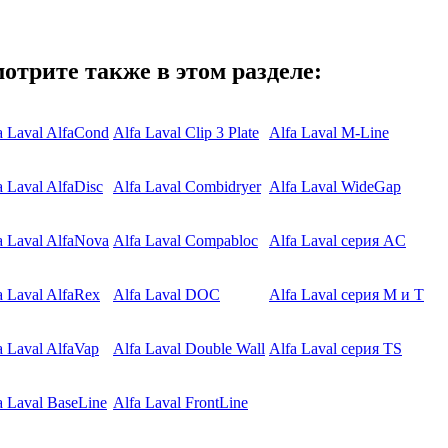
отрите также в этом разделе:
a Laval AlfaCond
Alfa Laval Clip 3 Plate
Alfa Laval M-Line
a Laval AlfaDisc
Alfa Laval Combidryer
Alfa Laval WideGap
a Laval AlfaNova
Alfa Laval Compabloc
Alfa Laval серия AC
a Laval AlfaRex
Alfa Laval DOC
Alfa Laval серия M и T
a Laval AlfaVap
Alfa Laval Double Wall
Alfa Laval серия TS
a Laval BaseLine
Alfa Laval FrontLine