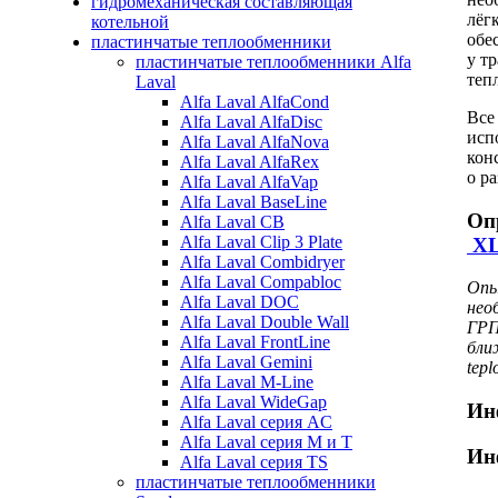
гидромеханическая составляющая
лёг
котельной
обе
пластинчатые теплообменники
у т
пластинчатые теплообменники Alfa
теп
Laval
Alfa Laval AlfaCond
Все
Alfa Laval AlfaDisc
исп
Alfa Laval AlfaNova
кон
Alfa Laval AlfaRex
о р
Alfa Laval AlfaVap
Alfa Laval BaseLine
Оп
Alfa Laval CB
Alfa Laval Clip 3 Plate
X
Alfa Laval Combidryer
Alfa Laval Compabloc
Опы
Alfa Laval DOC
нео
Alfa Laval Double Wall
ГРП
Alfa Laval FrontLine
бли
Alfa Laval Gemini
tepl
Alfa Laval M-Line
Alfa Laval WideGap
Ин
Alfa Laval серия AC
Alfa Laval серия M и T
Ин
Alfa Laval серия TS
пластинчатые теплообменники