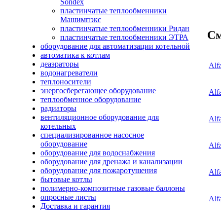
Sondex
пластинчатые теплообменники
Машимпэкс
пластинчатые теплообменники Ридан
См
пластинчатые теплообменники ЭТРА
оборудование для автоматизации котельной
автоматика к котлам
деаэраторы
Alf
водонагреватели
теплоносители
энергосберегающее оборудование
Alf
теплообменное оборудование
радиаторы
вентиляционное оборудование для
Alf
котельных
специализированное насосное
оборудование
Alf
оборудование для водоснабжения
оборудование для дренажа и канализации
оборудование для пожаротушения
Alf
бытовые котлы
полимерно-композитные газовые баллоны
опросные листы
Alf
Доставка и гарантия