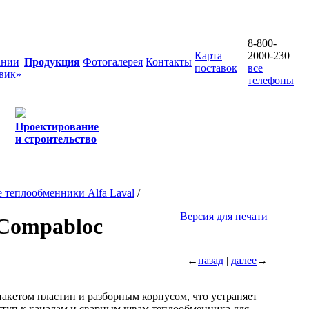
8-800-
Карта
2000-230
ании
Продукция
Фотогалерея
Контакты
поставок
все
вик»
телефоны
Проектирование
и строительство
 теплообменники Alfa Laval
/
Версия для печати
Compabloc
←
назад
|
далее
→
акетом пластин и разборным корпусом, что устраняет
ступ к каналам и сварным швам теплообменника для