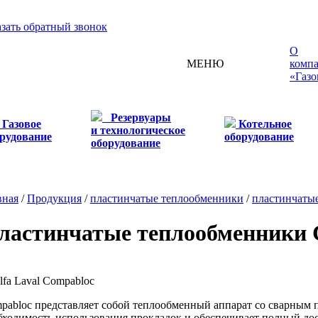
азать обратный звонок
О
МЕНЮ
комп
«Газо
Резервуары
Газовое
Котельное
и технологическое
рудование
оборудование
оборудование
вная
/
Продукция
/
пластинчатые теплообменники
/
пластинчатые
ластинчатые теплообменники 
pabloc представляет собой теплообменный аппарат со сварным п
бходимость использования прокладок и обеспечивает полный до